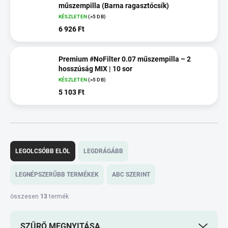
műszempilla (Barna ragasztócsík)
KÉSZLETEN
(>5 DB)
6 926 Ft
Premium #NoFilter 0.07 műszempilla – 2
hosszúság MIX | 10 sor
KÉSZLETEN
(>5 DB)
5 103 Ft
T
e
LEGOLCSÓBB ELÖL
LEGDRÁGÁBB
r
m
LEGNÉPSZERŰBB TERMÉKEK
ABC SZERINT
é
k
összesen
13
termék
e
k
SZŰRŐ MEGNYITÁSA