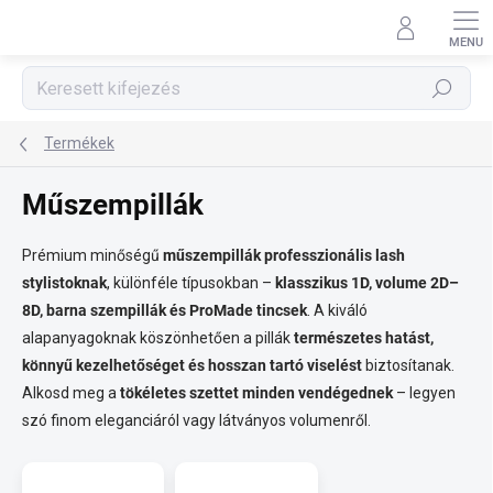
Ugrás
a
fő
tartalomhoz
Keresés
Termékek
Műszempillák
Prémium minőségű
műszempillák professzionális lash
stylistoknak
, különféle típusokban –
klasszikus 1D, volume 2D–
8D, barna szempillák és ProMade tincsek
. A kiváló
alapanyagoknak köszönhetően a pillák
természetes hatást,
könnyű kezelhetőséget és hosszan tartó viselést
biztosítanak.
Alkosd meg a
tökéletes szettet minden vendégednek
– legyen
szó finom eleganciáról vagy látványos volumenről.