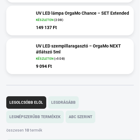
UV LED lámpa OrgaMo Chance – SET Extended
KÉSZLETEN
(2 DB)
149 137 Ft
UV LED szempillaragasztó – OrgaMo NEXT
átlátszó 5ml
KÉSZLETEN
(>5 DB)
9 094 Ft
T
e
LEGOLCSÓBB ELÖL
LEGDRÁGÁBB
r
m
LEGNÉPSZERŰBB TERMÉKEK
ABC SZERINT
é
k
összesen
10
termék
e