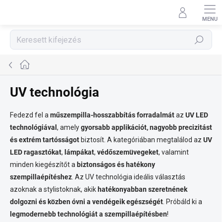
Ugrás
a
fő
tartalomhoz
Keresés
Kezdőlap
UV technológia
Fedezd fel a
műszempilla-hosszabbítás forradalmát
az
UV LED
technológiával
, amely
gyorsabb applikációt, nagyobb precizitást
és extrém tartósságot
biztosít. A kategóriában megtalálod az
UV
LED ragasztókat
,
lámpákat
,
védőszemüvegeket
, valamint
minden kiegészítőt a
biztonságos és hatékony
szempillaépítéshez
. Az UV technológia ideális választás
azoknak a stylistoknak, akik
hatékonyabban szeretnének
dolgozni és közben óvni a vendégeik egészségét
. Próbáld ki a
legmodernebb technológiát a szempillaépítésben
!