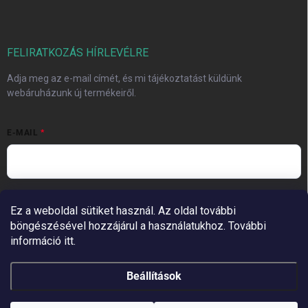
FELIRATKOZÁS HÍRLEVÉLRE
Adja meg az e-mail címét, és mi tájékoztatást küldünk
webáruházunk új termékeiről.
E-MAIL
Vložením e-mailu súhlasíte s
podmienkami ochrany osobných
Ez a weboldal sütiket használ. Az oldal további
údajov
böngészésével hozzájárul a használatukhoz. További
Feliratkozás
információ itt.
Beállítások
Copyright 2026
MoMo Beauty
. Minden jog fenntartva.
Süti beállítások