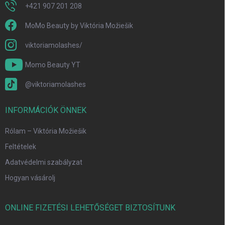
l
+421 907 201 208
e
m
MoMo Beauty by Viktória Možiešik
e
i
viktoriamolashes/
Momo Beauty YT
@viktoriamolashes
INFORMÁCIÓK ÖNNEK
Rólam – Viktória Možiešik
Feltételek
Adatvédelmi szabályzat
Hogyan vásárolj
ONLINE FIZETÉSI LEHETŐSÉGET BIZTOSÍTUNK