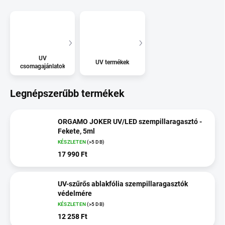
UV
UV termékek
csomagajánlatok
Legnépszerűbb termékek
ORGAMO JOKER UV/LED szempillaragasztó -
Fekete, 5ml
KÉSZLETEN
(>5 DB)
17 990 Ft
UV-szűrős ablakfólia szempillaragasztók
védelmére
KÉSZLETEN
(>5 DB)
12 258 Ft