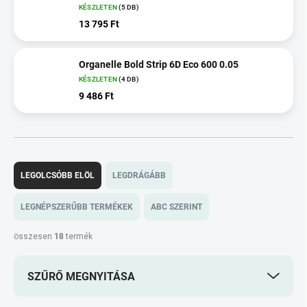
KÉSZLETEN
(5 DB)
13 795 Ft
Organelle Bold Strip 6D Eco 600 0.05
KÉSZLETEN
(4 DB)
9 486 Ft
T
e
LEGOLCSÓBB ELÖL
LEGDRÁGÁBB
r
m
LEGNÉPSZERŰBB TERMÉKEK
ABC SZERINT
é
k
összesen
18
termék
e
k
SZŰRŐ MEGNYITÁSA
r
e