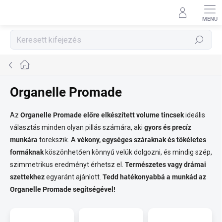
Ugrás
a
fő
tartalomhoz
Keresés
Kezdőlap
Organelle Promade
Az
Organelle Promade előre elkészített volume tincsek
ideális
választás minden olyan pillás számára, aki
gyors és precíz
munkára
törekszik. A
vékony, egységes száraknak és tökéletes
formáknak
köszönhetően könnyű velük dolgozni, és mindig szép,
szimmetrikus eredményt érhetsz el.
Természetes vagy drámai
szettekhez
egyaránt ajánlott.
Tedd hatékonyabbá a munkád az
Organelle Promade segítségével!