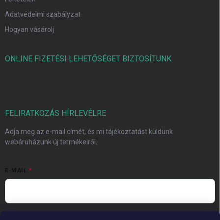
Adatvédelmi szabályzat
Hogyan vásárolj
ONLINE FIZETÉSI LEHETŐSÉGET BIZTOSÍTUNK
FELIRATKOZÁS HÍRLEVÉLRE
Adja meg az e-mail címét, és mi tájékoztatást küldünk
webáruházunk új termékeiről.
E-MAIL
Vložením e-mailu súhlasíte s
podmienkami ochrany osobných