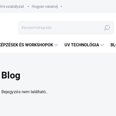
lmi szabályzat
Hogyan vásárolj
Keresés
KÉPZÉSEK ÉS WORKSHOPOK
UV TECHNOLÓGIA
BL
Blog
Bejegyzés nem található...