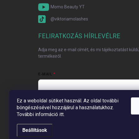
Momo Beauty YT
@viktoriamolashes
FELIRATKOZÁS HÍRLEVÉLRE
Adja meg az e-mail címét, és mi tájékoztatást kül
termékeiről.
E-MAIL
Ez a weboldal sütiket használ. Az oldal további
Vložením e-mailu súhlasíte s
podmienkami ochrany
böngészésével hozzájárul a használatukhoz.
További információ itt.
Feliratkozás
Beállítások