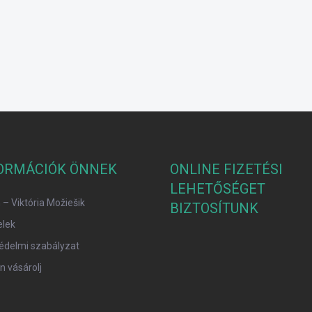
Szerezd meg a ked
Az e-mail címed biztonságba
Adatkezelési tájé
ORMÁCIÓK ÖNNEK
ONLINE FIZETÉSI
LEHETŐSÉGET
– Viktória Možiešik
BIZTOSÍTUNK
elek
édelmi szabályzat
 vásárolj