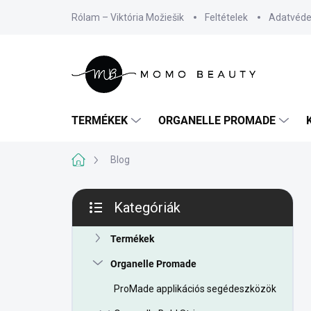
Ugrás
Rólam – Viktória Možiešik
Feltételek
Adatvéde
a
fő
tartalomhoz
TERMÉKEK
ORGANELLE PROMADE
Kezdőlap
Blog
O
Kategóriák
l
Kategóriák
d
átugrása
a
Termékek
l
Organelle Promade
s
ó
ProMade applikációs segédeszközök
p