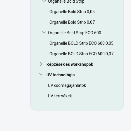
Organelle Bold Strip
a
n
Organelle Bold Strip 0,05
e
l
Organelle Bold Strip 0,07
Organelle Bold Strip ECO 600
Organelle BOLD Strip ECO 600 0,05
Organelle BOLD Strip ECO 600 0,07
Képzések és workshopok
UV technológia
UV csomagajánlatok
UV termékek