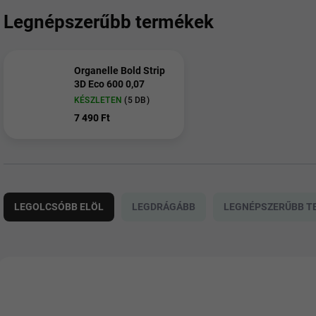
Legnépszerűbb termékek
Organelle Bold Strip
3D Eco 600 0,07
KÉSZLETEN
(5 DB)
7 490 Ft
T
e
LEGOLCSÓBB ELÖL
LEGDRÁGÁBB
LEGNÉPSZERŰBB T
r
m
é
k
T
e
e
001040
k
r
r
m