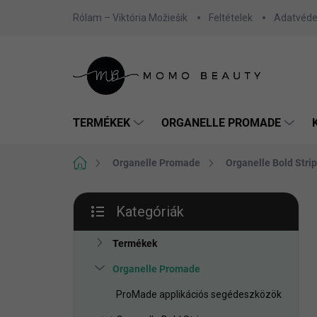
Ugrás
Rólam – Viktória Možiešik
Feltételek
Adatvéde
a
fő
tartalomhoz
TERMÉKEK
ORGANELLE PROMADE
Kezdőlap
Organelle Promade
Organelle Bold Stri
O
Kategóriák
l
Kategóriák
d
átugrása
a
Termékek
l
Organelle Promade
s
ó
ProMade applikációs segédeszközök
p