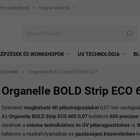
lmi szabályzat
Hogyan vásárolj
Keresés
KÉPZÉSEK ÉS WORKSHOPOK
UV TECHNOLÓGIA
BL
p ECO 600
Organelle BOLD Strip ECO 600 0,07
Organelle BOLD Strip ECO 
Szeretnél
megbízható 4D pillavirágszálakat
0,07 mm vastagság
Az
Organelle BOLD Strip ECO 600 0,07
kollekció
600 precízen 
ideálisak a
volume technikákhoz és UV pillaragasztáshoz
is.
K
hatékony a munkafolyamatban és
gazdaságos kiszerelésben
k