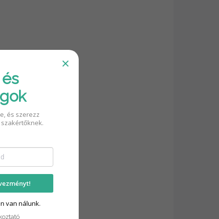
 és
ágok
re, és szerezz
 szakértőknek.
vezményt!
an van nálunk.
koztató