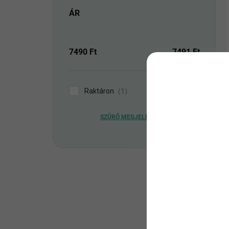
ÁR
7490
Ft
7491
Ft
Raktáron
1
SZŰRŐ MEGJELENÍTÉSE