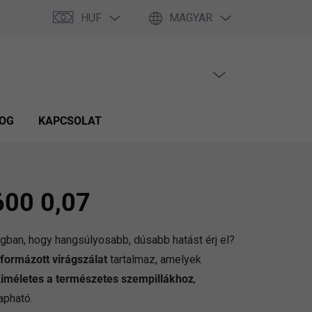
HUF
MAGYAR
ÜRES KOSÁR
KOSÁR
OG
KAPCSOLAT
600 0,07
ban, hogy hangsúlyosabb, dúsabb hatást érj el?
formázott virágszálat
tartalmaz, amelyek
íméletes a természetes szempillákhoz
,
apható.