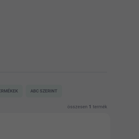
ERMÉKEK
ABC SZERINT
összesen
1
termék