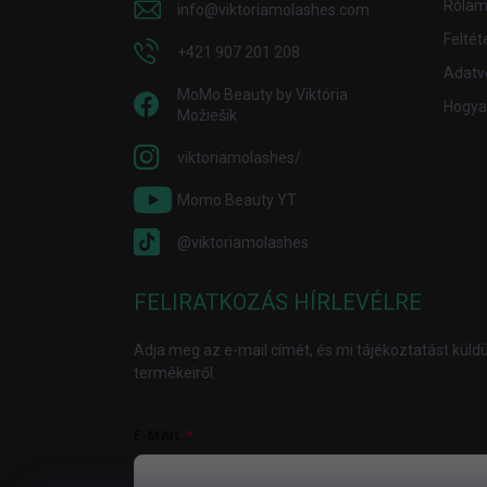
Rólam 
info
@
viktoriamolashes.com
Feltét
+421 907 201 208
Adatv
MoMo Beauty by Viktória
Hogyan
Možiešik
viktoriamolashes/
Momo Beauty YT
@viktoriamolashes
FELIRATKOZÁS HÍRLEVÉLRE
Adja meg az e-mail címét, és mi tájékoztatást kül
termékeiről.
E-MAIL