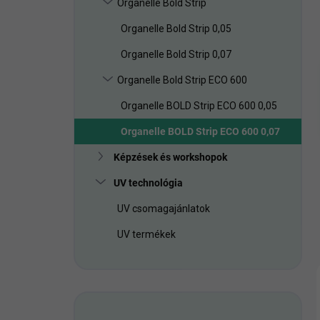
Organelle Bold Strip
a
n
Organelle Bold Strip 0,05
e
l
Organelle Bold Strip 0,07
Organelle Bold Strip ECO 600
Organelle BOLD Strip ECO 600 0,05
Organelle BOLD Strip ECO 600 0,07
Képzések és workshopok
UV technológia
UV csomagajánlatok
UV termékek