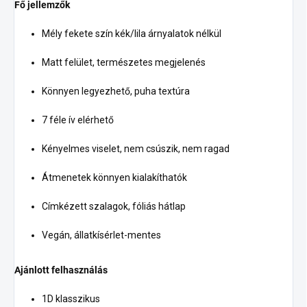
Fő jellemzők
Mély fekete szín kék/lila árnyalatok nélkül
Matt felület, természetes megjelenés
Könnyen legyezhető, puha textúra
7 féle ív elérhető
Kényelmes viselet, nem csúszik, nem ragad
Átmenetek könnyen kialakíthatók
Címkézett szalagok, fóliás hátlap
Vegán, állatkísérlet-mentes
Ajánlott felhasználás
1D klasszikus