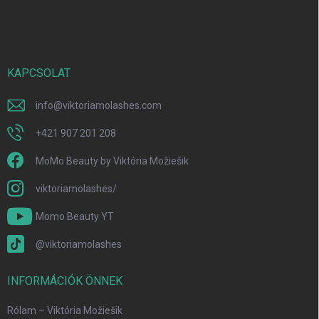
á
b
l
é
c
KAPCSOLAT
info
@
viktoriamolashes.com
+421 907 201 208
MoMo Beauty by Viktória Možiešik
viktoriamolashes/
Momo Beauty YT
@viktoriamolashes
INFORMÁCIÓK ÖNNEK
Rólam – Viktória Možiešik