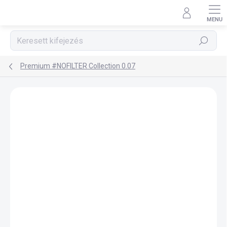
Ugrás
a
fő
tartalomhoz
Keresés
Premium #NOFILTER Collection 0.07
Ugrás az értékeléshez
Nincs értékelés