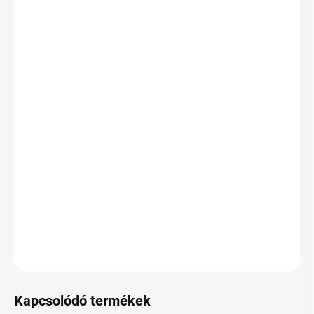
ÍV
VÁRHATÓ KÉZBESÍTÉS:
VÁLTOZAT KIVÁLASZTÁSA
SZÁLLÍTÁSI LEHETŐSÉGEK
−
+
Hozzáadás a kosárhoz
Matt fekete szempillák mély színnel, árnyalatok nélkül. Kiváló 1D
és 2–6D volumen szettekhez. Könnyen legyezhetők, kényelmes
viselet.
RÉSZLETES INFORMÁCIÓ
KÉRDÉS
Kapcsolódó termékek