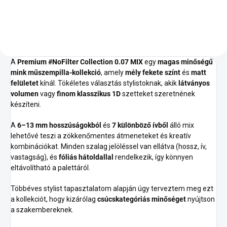
A
Premium #NoFilter Collection 0.07 MIX
egy
magas minőségű
mink műszempilla-kollekció
, amely
mély fekete színt
és
matt
felületet
kínál. Tökéletes választás stylistoknak, akik
látványos
volumen
vagy
finom klasszikus 1D
szetteket szeretnének
készíteni.
A
6–13 mm hosszúságokból
és
7 különböző ívből
álló mix
lehetővé teszi a zökkenőmentes átmeneteket és kreatív
kombinációkat. Minden szalag jelöléssel van ellátva (hossz, ív,
vastagság), és
fóliás hátoldallal
rendelkezik, így könnyen
eltávolítható a palettáról.
Többéves stylist tapasztalatom alapján úgy terveztem meg ezt
a kollekciót, hogy kizárólag
csúcskategóriás minőséget
nyújtson
a szakembereknek.