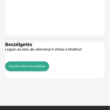
Beszélgetés
Legyen az első, aki véleményt ír ehhez a tételhez!
Hozzászólás hozzáadása
L