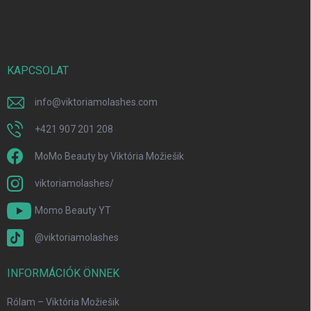
á
b
l
é
c
KAPCSOLAT
info
@
viktoriamolashes.com
+421 907 201 208
MoMo Beauty by Viktória Možiešik
viktoriamolashes/
Momo Beauty YT
@viktoriamolashes
INFORMÁCIÓK ÖNNEK
Rólam – Viktória Možiešik