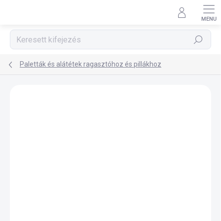
Ugrás
a
fő
tartalomhoz
Keresés
Paletták és alátétek ragasztóhoz és pillákhoz
Ugrás az értékeléshez
Nincs értékelés