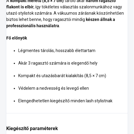
A
kompakt méretű (8,5 × 7 cm)
tároló akár
három ragasztó
flakont is elbír
, így tökéletes választás szalonmunkához vagy
utazó stylistok számára. A vákuumos zárásnak köszönhetően
biztos lehet benne, hogy ragasztói mindig
készen állnak a
professzionális használatra
.
Fő előnyök
Légmentes tárolás, hosszabb élettartam
Akár 3 ragasztó számára is elegendő hely
Kompakt és utazásbarát kialakítás (8,5 × 7 cm)
Védelem a nedvesség és levegő ellen
Elengedhetetlen kiegészítő minden lash stylistnak
Kiegészítő paraméterek