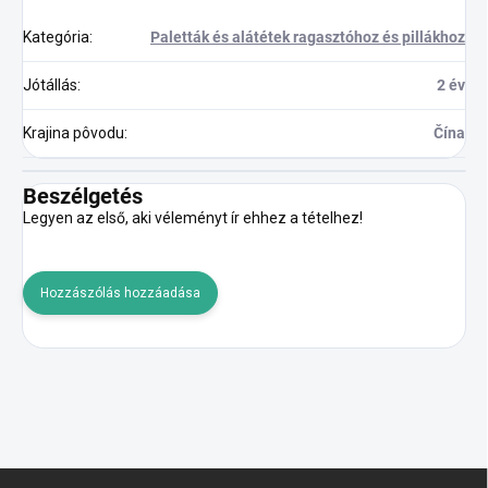
Kategória
:
Paletták és alátétek ragasztóhoz és pillákhoz
Jótállás
:
2 év
Krajina pôvodu
:
Čína
Beszélgetés
Legyen az első, aki véleményt ír ehhez a tételhez!
Hozzászólás hozzáadása
L