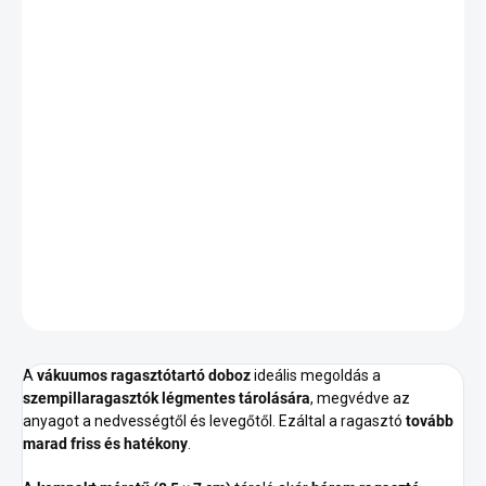
VÁLTOZAT KIVÁLASZTÁSA
SZÁLLÍTÁSI LEHETŐSÉGEK
−
+
Hozzáadás a kosárhoz
Kompakt vákuumos tárolódoboz akár 3 ragasztóhoz.
Légmentesen záródik, meghosszabbítja a ragasztók
élettartamát.
RÉSZLETES INFORMÁCIÓ
KÉRDÉS
A
vákuumos ragasztótartó doboz
ideális megoldás a
szempillaragasztók légmentes tárolására
, megvédve az
anyagot a nedvességtől és levegőtől. Ezáltal a ragasztó
tovább
marad friss és hatékony
.