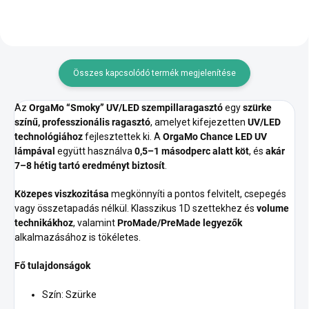
Összes kapcsolódó termék megjelenítése
Az
OrgaMo “Smoky” UV/LED szempillaragasztó
egy
szürke
színű, professzionális ragasztó
, amelyet kifejezetten
UV/LED
technológiához
fejlesztettek ki. A
OrgaMo Chance LED UV
lámpával
együtt használva
0,5–1 másodperc alatt köt
, és
akár
7–8 hétig tartó eredményt biztosít
.
Közepes viszkozitása
megkönnyíti a pontos felvitelt, csepegés
vagy összetapadás nélkül. Klasszikus 1D szettekhez és
volume
technikákhoz
, valamint
ProMade/PreMade legyezők
alkalmazásához is tökéletes.
Fő tulajdonságok
Szín: Szürke