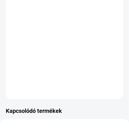
KÉZBESÍTÉS:
11.8.2026
SZÁLLÍTÁSI
LEHETŐSÉGEK
−
+
Hozzáadás a kosárhoz
Professzionális UV/LED ragasztó szürke színben. 0,5–1
másodperces kötési idő, akár 7–8 hét tartósság. Közepes
viszkozitás a precíz munkához.
RÉSZLETES INFORMÁCIÓ
KÉRDÉS
Kapcsolódó termékek