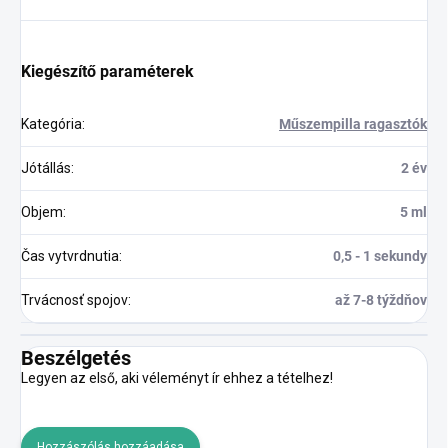
Kiegészítő paraméterek
Kategória
:
Műszempilla ragasztók
Jótállás
:
2 év
Objem
:
5 ml
Čas vytvrdnutia
:
0,5 - 1 sekundy
Trvácnosť spojov
:
až 7-8 týždňov
Beszélgetés
Legyen az első, aki véleményt ír ehhez a tételhez!
Hozzászólás hozzáadása