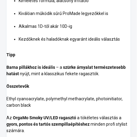
Kíméletes formula, alacsony irritáció
Kiválóan működik sűrű ProMade legyezőkkel is
Alkalmas 1D-től akár 10D-ig
Kezdőknek és haladóknak egyaránt ideális választás
Tipp
Barna pillákhoz is ideális
– a
szürke árnyalat természetesebb
hatást
nyújt, mint a klasszikus fekete ragasztók.
Összetevők
Ethyl cyanoacrylate, polymethyl methacrylate, photoinitiator,
carbon black
Az
OrgaMo Smoky UV/LED ragasztó
a tökéletes választás a
gyors, pontos és tartós szempillaépítéshez
minden profi stylist
számára.