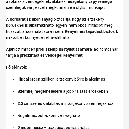
azoknak a vendégeknek, akiknek
mozgékony vagy remegő
szemhéjuk
van, ezzel megkönnyítve a stylist munkáját.
A
bőrbarát szilikon anyag
biztosítja, hogy az érzékeny
bőrűeknél is alkalmazható legyen, nem okoz irritációt, még
hosszabb használat során sem.
Kényelmes tapadást biztosít
,
miközben könnyedén eltávolítható.
Ajánlott minden
profi szempillastylist
számára, aki fontosnak
tartja a
precizitást és vendégei kényelmét
.
Fő előnyök:
Hipoallergén szilikon, érzékeny bőrre is alkalmas
Szemhéj megemelésére
a jobb rálátás érdekében
2,5 cm széles
kialakítás a mozgékony szemhéjakhoz
Rugalmas, puha, könnyen vágható
9 méter hossz
– gazdaságos használat