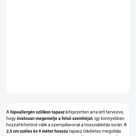
12.8.2026
SZÁLLÍTÁSI
LEHETŐSÉGEK
−
+
Hozzáadás a kosárhoz
Ez a hipoallergén szilikon tapasz finoman emeli meg a felső
szemhéjat a könnyebb szempillázás érdekében. Ideális
érzékeny bőrű vendégek számára.
RÉSZLETES INFORMÁCIÓ
KÉRDÉS
A
hipoallergén szilikon tapasz
kifejezetten arra lett tervezve,
hogy
óvatosan megemelje a felső szemhéjat
, így könnyebben
hozzáférhetővé válik a szempillavonal a hosszabbítás során. A
2,5 cm széles és 9 méter hosszú
tapasz tökéletes megoldás