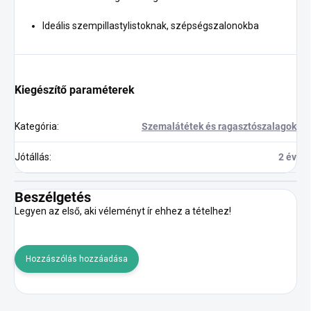
Ideális szempillastylistoknak, szépségszalonokba
Kiegészítő paraméterek
Kategória
:
Szemalátétek és ragasztószalagok
Jótállás
:
2 év
Beszélgetés
Legyen az első, aki véleményt ír ehhez a tételhez!
Hozzászólás hozzáadása