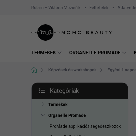
Ugrás
Rólam – Viktória Možiešik
Feltételek
Adatvéde
a
fő
tartalomhoz
TERMÉKEK
ORGANELLE PROMADE
Kezdőlap
Képzések és workshopok
Egyéni 1 nap
O
Kategóriák
l
Kategóriák
d
átugrása
a
Termékek
l
Organelle Promade
s
ó
ProMade applikációs segédeszközök
p