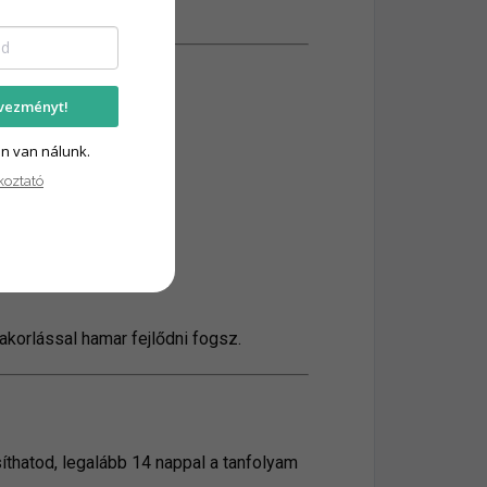
vezményt!
érzékeny szemű
an van nálunk.
iatt)
koztató
inőségű
akorlással hamar fejlődni fogsz.
íthatod, legalább 14 nappal a tanfolyam