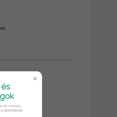
ása
 és
ágok
oldalon
re, és szerezz
 szakértőknek.