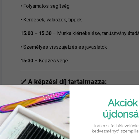
• Folyamatos segítség
• Kérdések, válaszok, tippek
15:00 – 15:30
– Munka kiértékelése, tanúsítvány átad
• Személyes visszajelzés és javaslatok
15:30
– Képzés vége
✅
A képzési díj tartalmazza:
Az összes szükséges anyagot a képzés alatt
Akciók
Tanúsítvány
újdons
12% állandó kedvezmény a viktoriamolashes.sk 
Iratkozz fel hírlevelünk
kedvezményt* szempilla
Online támogatás a képzés után