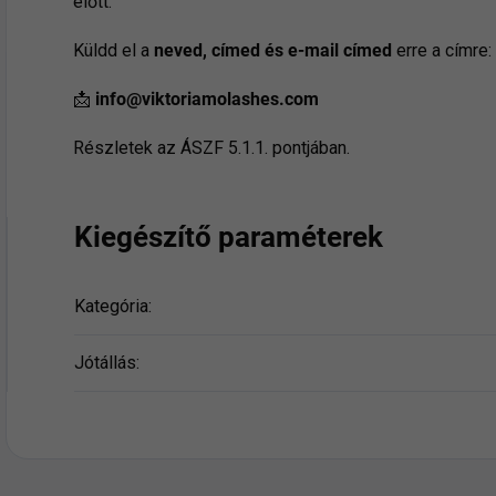
előtt.
Küldd el a
neved, címed és e-mail címed
erre a címre:
📩
info@viktoriamolashes.com
Részletek az ÁSZF 5.1.1. pontjában.
Kiegészítő paraméterek
Kategória
:
Jótállás
: