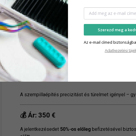
📌
Fontos tudnivalók:
Szerezd meg a ked
Modell legyen türelmes, nyugodt és ne legyen 
Az e-mail címed biztonságb
Aznap
ne igyon kávét vagy teát
(vízhajtó hatás m
Adatkezelési tájé
Hozd magaddal a
saját jegyzetfüzeted
A cél:
10 tökéletes pillasor, nem 100 gyenge m
A szempillaépítés precizitást és türelmet igényel – gy
💰
Ár: 350 €
A jelentkezésedet
50%-os előleg
befizetésével biztos