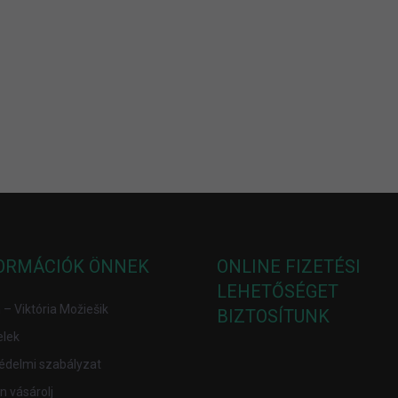
ORMÁCIÓK ÖNNEK
ONLINE FIZETÉSI
LEHETŐSÉGET
– Viktória Možiešik
BIZTOSÍTUNK
elek
édelmi szabályzat
 vásárolj