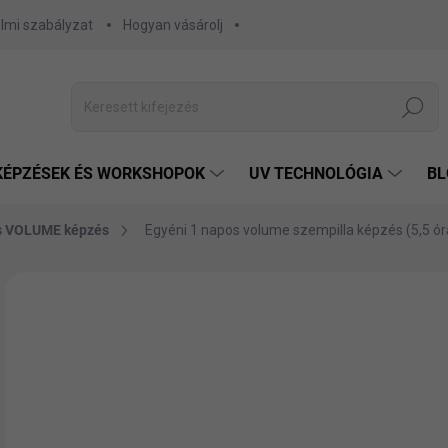
lmi szabályzat
Hogyan vásárolj
Keresés
KÉPZÉSEK ÉS WORKSHOPOK
UV TECHNOLÓGIA
BL
os VOLUME képzés
Egyéni 1 napos volume szempilla képzés (5,5 ór
Nincs értékelés
Ugrás az értékeléshez
MÁRKA:
MOMO B
TIPP
12
103
Egys
KÉ