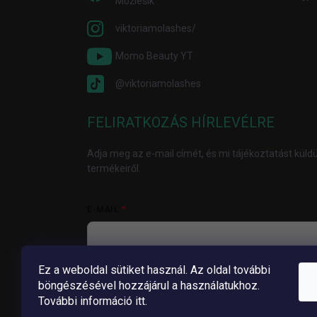
Možiešik
viktoriamolashes/
Momo Beauty YT
@viktoriamolashes
FELIRATKOZÁS HÍRLEVÉLRE
Adja meg az e-mail címét, és mi tájékoztatást kül
termékeiről.
E-MAIL
Ez a weboldal sütiket használ. Az oldal további
Vložením e-mailu súhlasíte s
podmienkami ochrany
böngészésével hozzájárul a használatukhoz.
További információ itt.
Feliratkozás