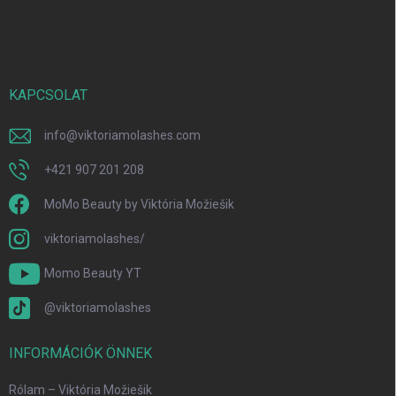
á
b
l
é
c
KAPCSOLAT
info
@
viktoriamolashes.com
+421 907 201 208
MoMo Beauty by Viktória Možiešik
viktoriamolashes/
Momo Beauty YT
@viktoriamolashes
INFORMÁCIÓK ÖNNEK
Rólam – Viktória Možiešik