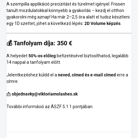
A szempilla applikáció precizitást és türelmet igényel. Frissen
tanult mozdulatokkal könnyebb a gyakorlás – kezdj el otthon
gyakorolni még aznap! Ha már 2–2,5 óra alatt el tudsz készíteni
egy 1D szettet, jöhet a következő lépés:
2D Volume képzés
.
💰
Tanfolyam díja: 350 €
A helyedet
50%-os előleg
befizetésével biztosíthatod, legalább
14 nappal a tanfolyam előtt.
Jelentkezéshez küldd el a
neved, címed és e-mail címed
erre a
címre:
📩
objednavky@viktoriamolashes.sk
További információ az ÁSZF 5.1.1 pontjában.