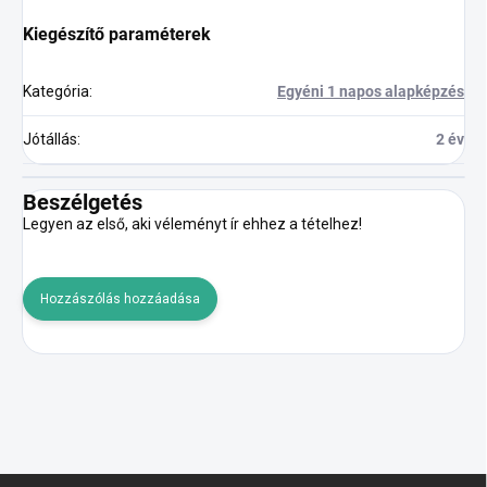
Kiegészítő paraméterek
Kategória
:
Egyéni 1 napos alapképzés
Jótállás
:
2 év
Beszélgetés
Legyen az első, aki véleményt ír ehhez a tételhez!
Hozzászólás hozzáadása
L