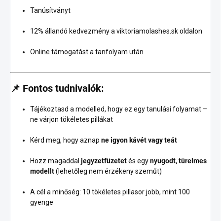
Tanúsítványt
12% állandó kedvezmény a viktoriamolashes.sk oldalon
Online támogatást a tanfolyam után
📌
Fontos tudnivalók:
Tájékoztasd a modelled, hogy ez egy tanulási folyamat –
ne várjon tökéletes pillákat
Kérd meg, hogy aznap
ne igyon kávét vagy teát
Hozz magaddal
jegyzetfüzetet
és egy
nyugodt, türelmes
modellt
(lehetőleg nem érzékeny szeműt)
A cél a minőség: 10 tökéletes pillasor jobb, mint 100
gyenge