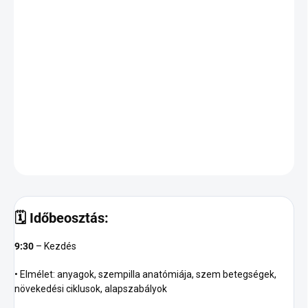
−
+
Hozzáadás a kosárhoz
Ez az
egyéni 1 napos alapképzés (5,5 óra)
azok számára
ajánlott, akik már elvégeztek egy klasszikus szempilla
tanfolyamot, de úgy érzik, nem rendelkeznek kellő
magabiztossággal vagy gyakorlattal.
RÉSZLETES INFORMÁCIÓ
KÉRDÉS
🗓
Időbeosztás:
9:30
– Kezdés
• Elmélet: anyagok, szempilla anatómiája, szem betegségek,
növekedési ciklusok, alapszabályok